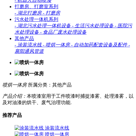
-
机器人自动喷漆
打磨房、打磨室系列
-
湖北打磨房
-
打磨房
污水处理一体机系列
-
湖北污水处理一体机设备
-
生活污水处理设备
-
医院污
水处理设备
-
食品厂废水处理设备
其他产品
-
涂装流水线
-
喷烘一体房
-
自动加药配套设备及配件
-
襄阳通风管道
喷烘一体房
所属分类：其他产品
产品介绍：
本喷漆室用于工件喷漆时捕捉漆雾、处理漆雾，以
及对油漆的烘干、废气治理功能.
推荐产品
涂装流水线
喷烘一体房