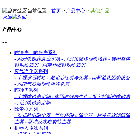
当前位置：
首页
>
产品中心
>
其他产品
返回
产品中心
- -
喷漆房、喷粉房系列
-
荆州喷粉房及流水线
-
武汉顶棚移动喷漆房
-
襄阳整体
移动喷漆房
-
湖南伸缩移动喷漆房
废气净化器系列
-
十堰沸石转轮
-
湖北活性炭净化器
-
南阳催化燃烧设备
-
湖南气旋混动喷淋净化塔
喷砂房系列
-
十堰喷砂房定制
-
南阳喷砂房生产
-
可定制荆州喷砂房
-
武汉喷砂房定制
除尘器系列
-
湿式静电除尘器
-
气旋塔湿式除尘器
-
脉冲反吹滤筒除
尘器
-
脉冲反吹布袋除尘器
机器人喷涂系列