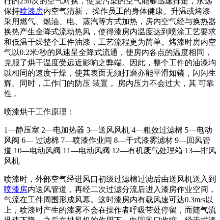
行的
250
次的空气对换，使受污染的空气能够迅速排走，永远
保持
喷漆房
内空气清新， 操作员工的身体健康。升温或烤漆
采用燃气、燃油、电、蒸汽等方式加热，房内空气经与换热器
换热产生全降式流动热风，使得漆房内温度达到喷涂工艺要求
和低温干燥整个工件油漆，工艺流程更为简单。烤漆时房内空
气以
0.2
米
/
秒的风速呈全降式流通，使房内各点的温度相同，
克服了烘干温度受远近影响之弊端。因此，整个工件的油漆均
以相同的速度干燥，使其表面无须打磨亦能平滑如镜，闪闪生
辉。同时，工作门的防压 装置， 房内压力不会过大，其 可靠
性 。
喷漆烘干工作原理：
1—静压室
2
—电加热器
3
—送风风机
4
—粗效过滤棉
5
—电动
风阀
6
— 过滤棉
7
—喷漆作业间
8
—干式漆雾滤材
9
—回风管
道
10
—电动风阀
11
—电动风阀
12
—有机废气处理箱
13
—排风
风机
喷漆时，外部空气经进风口初级过滤棉过滤后由送风机送入到
喷漆房
内送风管道，再经二次过滤分流后进入漆房作业空间，
气流在工件周围形成风幕。这时漆房内有载风速可达
0.3m/s
以
上，喷漆时产生的漆雾不会在操作者呼吸带处停留，而随气流