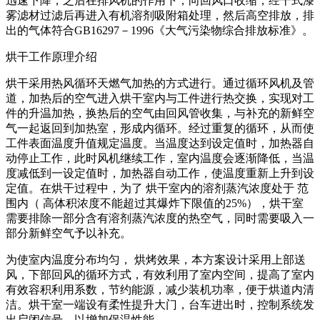
迅速下降，之后在排风机的作用下，向回风口收缩，经干式漆
雾滤材过滤后再进入有机溶剂吸附箱处理，然后高空排放，排
出的气体符合
GB16297
－
1996
《大气污染物综合排放标准》。
烘干工作原理介绍
烘干采用热风循环天燃气加热的方式进行。通过循环风机及管
道，加热后的空气进入烘干室内与工件进行热交换，实现对工
件的升温加热，换热后的空气由回风管收集，与补充的新鲜空
气一起返回到加热室，形成内循环。经过重复的循环，从而使
工件表面温度升值规定温度。当温度达到设定值时，加热器自
动停止工作，此时风机继续工作，室内温度会逐渐降低，当温
度减低到一设定值时，加热器自动工作，使温度重新上升到设
定值。在烘干过程中，为了 烘干室内的溶剂蒸汽浓度处于 范
围内（ 高体积浓度不能超过其爆炸下限值的
25%
），烘干室
需要排除一部分含有溶剂蒸汽浓度的热空气，同时需要吸入一
部分新鲜空气予以补充。
为使室内温度分布均匀， 烘烤效果，本方案设计采用上部送
风，下部回风的循环方式，有效利用了室内空间，提高了室内
有效容积利用系数，节约能源，减少装机功率，便于烘道内清
洁。烘干室一端设有柔性提升大门，台车进出时，控制系统发
出启闭信号，以增加保温性能。