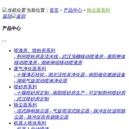
当前位置：
首页
>
产品中心
>
除尘器系列
返回
产品中心
- -
喷漆房、喷粉房系列
-
荆州喷粉房及流水线
-
武汉顶棚移动喷漆房
-
襄阳整体
移动喷漆房
-
湖南伸缩移动喷漆房
废气净化器系列
-
十堰沸石转轮
-
湖北活性炭净化器
-
南阳催化燃烧设备
-
湖南气旋混动喷淋净化塔
喷砂房系列
-
十堰喷砂房定制
-
南阳喷砂房生产
-
可定制荆州喷砂房
-
武汉喷砂房定制
除尘器系列
-
湿式静电除尘器
-
气旋塔湿式除尘器
-
脉冲反吹滤筒除
尘器
-
脉冲反吹布袋除尘器
机器人喷涂系列