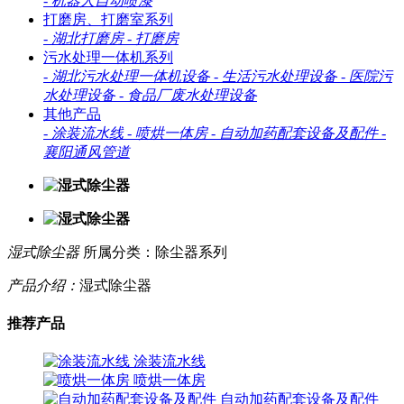
-
机器人自动喷漆
打磨房、打磨室系列
-
湖北打磨房
-
打磨房
污水处理一体机系列
-
湖北污水处理一体机设备
-
生活污水处理设备
-
医院污
水处理设备
-
食品厂废水处理设备
其他产品
-
涂装流水线
-
喷烘一体房
-
自动加药配套设备及配件
-
襄阳通风管道
湿式除尘器
所属分类：除尘器系列
产品介绍：
湿式除尘器
推荐产品
涂装流水线
喷烘一体房
自动加药配套设备及配件