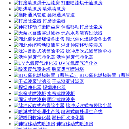
打磨喷漆烘干油漆房
喷烘喷漆房
襄阳通风管道
打磨除尘器
伸缩移动打磨除尘房
无泵水幕漆雾过滤器
湖北催化燃烧设备出售
湖北伸缩移动喷漆房
脉冲反吹式滤筒除尘器
活性炭废气净化器
UV光氧废气净化器
酸雾废气喷淋塔
RTO催化燃烧装置（蓄
干式漆雾过滤器
焊烟净化器
水帘式喷漆柜
固定式喷漆房
脉冲反吹式布袋除尘器
喷淋式前处理生产线
塑粉回收净化器
伸缩移动式喷漆房