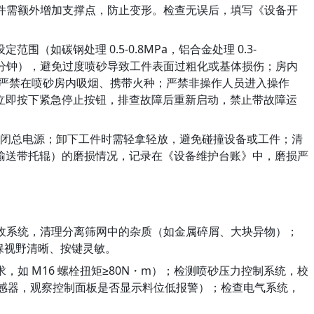
工件需额外增加支撑点，防止变形。检查无误后，填写《设备开
碳钢处理 0.5-0.8MPa，铝合金处理 0.3-
5-20 分钟），避免过度喷砂导致工件表面过粗化或基体损伤；房内
：严禁在喷砂房内吸烟、携带火种；严禁非操作人员进入操作
立即按下紧急停止按钮，排查故障后重新启动，禁止带故障运
再关闭总电源；卸下工件时需轻拿轻放，避免碰撞设备或工件；清
输送带托辊）的磨损情况，记录在《设备维护台账》中，磨损严
回收系统，清理分离筛网中的杂质（如金属碎屑、大块异物）；
保视野清晰、按键灵敏。
如 M16 螺栓扭矩≥80N・m）；检测喷砂压力控制系统，校
传感器，观察控制面板是否显示料位低报警）；检查电气系统，