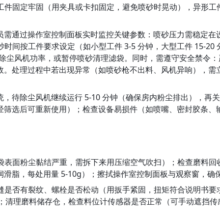
、工件固定牢固（用夹具或卡扣固定，避免喷砂时晃动），异形
过操作室控制面板实时监控关键参数：喷砂压力需稳定在设定范围（如
；喷砂时间按工件要求设定（如小型工件 3-5 分钟，大型工件 1
需加大除尘风机功率，或暂停喷砂清理滤袋。同时，需遵守安全禁令
故。处理过程中若出现异常（如喷砂枪不出料、风机异响），需
，待除尘风机继续运行 5-10 分钟（确保房内粉尘排出），
经筛选后可重新使用）；检查设备易损件（如喷嘴、密封胶条、
滤袋表面粉尘黏结严重，需拆下来用压缩空气吹扫）；检查磨料
滑脂，每处用量 5-10g）；擦拭操作室控制面板与观察窗，确
缝是否有裂纹、螺栓是否松动（用扳手紧固，扭矩符合说明书要求，
否灵敏；清理磨料储存仓，检查料位计传感器是否正常（可手动遮挡