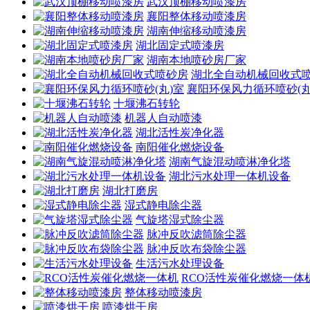
武汉顶棚移动喷漆房
襄阳整体移动喷漆房
湖南伸缩移动喷漆房
湖北固定式喷漆房
湖南本地喷砂房厂家
湖北全自动机械回收式
襄阳环保风力循环喷砂(丸
十堰沸石转轮
机器人自动喷漆
湖北活性炭净化器
南阳催化燃烧设备
湖南气旋混动喷淋净化塔
湖北污水处理一体机设备
湖北打磨房
湿式静电除尘器
气旋塔湿式除尘器
脉冲反吹滤筒除尘器
脉冲反吹布袋除尘器
生活污水处理设备
RCO活性炭催化燃烧一体
整体移动喷漆房
喷漆烘干房