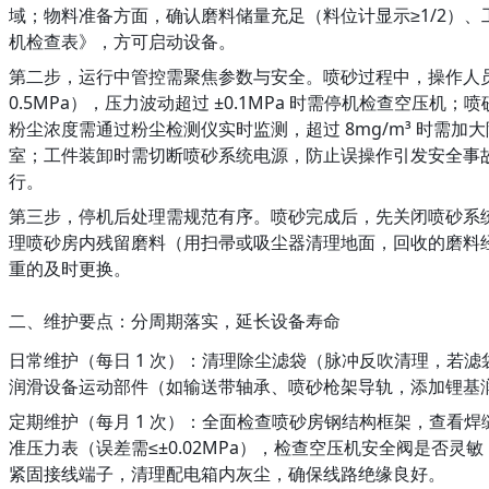
域；物料准备方面，确认磨料储量充足（料位计显示≥1/2）
机检查表》，方可启动设备。
第二步，运行中管控需聚焦参数与安全。喷砂过程中，操作人员需通
0.5MPa），压力波动超过 ±0.1MPa 时需停机检查空压机
粉尘浓度需通过粉尘检测仪实时监测，超过 8mg/m³ 时
室；工件装卸时需切断喷砂系统电源，防止误操作引发安全事
行。
第三步，停机后处理需规范有序。喷砂完成后，先关闭喷砂系统
理喷砂房内残留磨料（用扫帚或吸尘器清理地面，回收的磨料
重的及时更换。
二、维护要点：分周期落实，延长设备寿命
日常维护（每日 1 次）：清理除尘滤袋（脉冲反吹清理，若
润滑设备运动部件（如输送带轴承、喷砂枪架导轨，添加锂基润
定期维护（每月 1 次）：全面检查喷砂房钢结构框架，查看焊
准压力表（误差需≤±0.02MPa），检查空压机安全阀是
紧固接线端子，清理配电箱内灰尘，确保线路绝缘良好。