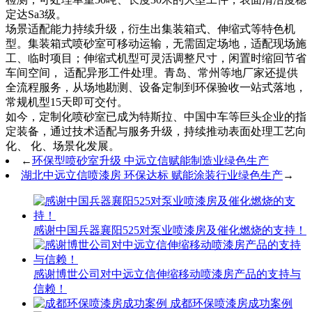
定达Sa3级。
场景适配能力持续升级，衍生出集装箱式、伸缩式等特色机
型。集装箱式喷砂室可移动运输，无需固定场地，适配现场施
工、临时项目；伸缩式机型可灵活调整尺寸，闲置时缩回节省
车间空间， 适配异形工件处理。青岛、常州等地厂家还提供
全流程服务，从场地勘测、设备定制到环保验收一站式落地，
常规机型15天即可交付。
如今，定制化喷砂室已成为特斯拉、中国中车等巨头企业的指
定装备，通过技术适配与服务升级，持续推动表面处理工艺向
化、 化、场景化发展。
←
环保型喷砂室升级 中远立信赋能制造业绿色生产
湖北中远立信喷漆房 环保达标 赋能涂装行业绿色生产
→
感谢中国兵器襄阳525对泵业喷漆房及催化燃烧的支持！
感谢博世公司对中远立信伸缩移动喷漆房产品的支持与
信赖！
成都环保喷漆房成功案例