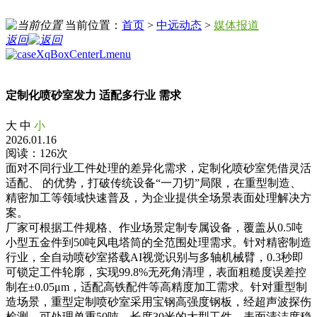
当前位置：
首页
>
中远动态
>
媒体报道
返回
定制化喷砂室发力 适配多行业 需求
大
中
小
2026.01.16
阅读：126次
面对不同行业工件处理的差异化需求，定制化喷砂室凭借灵活
适配、 的优势，打破传统设备“一刀切”局限，在重型制造、
精密加工等领域快速普及，为企业提供全场景表面处理解决方
案。
厂家可根据工件规格、作业场景定制专属设备，覆盖从0.5吨
小型五金件到50吨风电塔筒的全范围处理需求。针对精密制造
行业，全自动喷砂室搭载AI视觉识别与多轴机械臂，0.3秒即
可锁定工件轮廓，实现99.8%无死角清理，表面粗糙度误差控
制在±0.05μm，适配高铁配件等高精度加工需求。针对重型制
造场景，重型定制喷砂室采用宝钢高强度钢板，经超声波探伤
检测，可处理单重50吨、长度30米的大型工件，表面清洁度稳